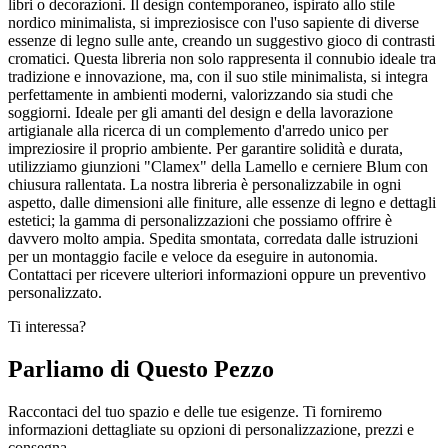
libri o decorazioni. Il design contemporaneo, ispirato allo stile
nordico minimalista, si impreziosisce con l'uso sapiente di diverse
essenze di legno sulle ante, creando un suggestivo gioco di contrasti
cromatici. Questa libreria non solo rappresenta il connubio ideale tra
tradizione e innovazione, ma, con il suo stile minimalista, si integra
perfettamente in ambienti moderni, valorizzando sia studi che
soggiorni. Ideale per gli amanti del design e della lavorazione
artigianale alla ricerca di un complemento d'arredo unico per
impreziosire il proprio ambiente. Per garantire solidità e durata,
utilizziamo giunzioni "Clamex" della Lamello e cerniere Blum con
chiusura rallentata. La nostra libreria è personalizzabile in ogni
aspetto, dalle dimensioni alle finiture, alle essenze di legno e dettagli
estetici; la gamma di personalizzazioni che possiamo offrire è
davvero molto ampia. Spedita smontata, corredata dalle istruzioni
per un montaggio facile e veloce da eseguire in autonomia.
Contattaci per ricevere ulteriori informazioni oppure un preventivo
personalizzato.
Ti interessa?
Parliamo di Questo Pezzo
Raccontaci del tuo spazio e delle tue esigenze. Ti forniremo
informazioni dettagliate su opzioni di personalizzazione, prezzi e
consegna.