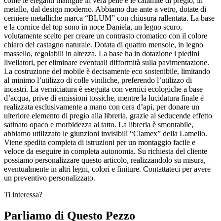
come le eleganti maniglie in vera pelle e le calamite di pregio, in
metallo, dal design moderno. Abbiamo due ante a vetro, dotate di
cerniere metalliche marca “BLUM” con chiusura rallentata. La base
e la cornice del top sono in noce Daniela, un legno scuro,
volutamente scelto per creare un contrasto cromatico con il colore
chiaro del castagno naturale. Dotata di quattro mensole, in legno
massello, regolabili in altezza. La base ha in dotazione i piedini
livellatori, per eliminare eventuali difformità sulla pavimentazione.
La costruzione del mobile è decisamente eco sostenibile, limitando
al minimo l’utilizzo di colle viniliche, preferendo l’utilizzo di
incastri. La verniciatura è eseguita con vernici ecologiche a base
d’acqua, prive di emissioni tossiche, mentre la lucidatura finale è
realizzata esclusivamente a mano con cera d’api, per donare un
ulteriore elemento di pregio alla libreria, grazie al seducende effetto
satinato opaco e morbidezza al tatto. La libreria è smontabile,
abbiamo utilizzato le giunzioni invisibili “Clamex” della Lamello.
Viene spedita completa di istruzioni per un montaggio facile e
veloce da eseguire in completa autonomia. Su richiesta del cliente
possiamo personalizzare questo articolo, realizzandolo su misura,
eventualmente in altri legni, colori e finiture. Contattateci per avere
un preventivo personalizzato.
Ti interessa?
Parliamo di Questo Pezzo