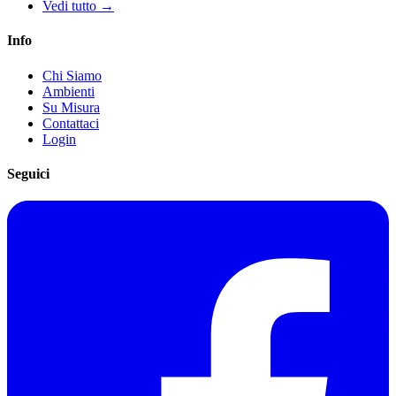
Vedi tutto →
Info
Chi Siamo
Ambienti
Su Misura
Contattaci
Login
Seguici