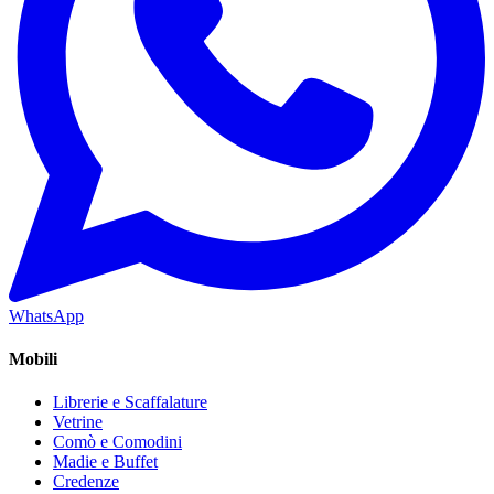
WhatsApp
Mobili
Librerie e Scaffalature
Vetrine
Comò e Comodini
Madie e Buffet
Credenze